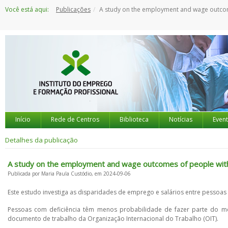
Saltar
Você está aqui:
Publicações
A study on the employment and wage outcomes of people with disabi
para
o
conteúdo
Início
Rede de Centros
Biblioteca
Notícias
Even
Detalhes da publicação
A study on the employment and wage outcomes of people with 
Publicada por Maria Paula Custódio, em 2024-09-06
Este estudo investiga as disparidades de emprego e salários entre pessoas
Pessoas com deficiência têm menos probabilidade de fazer parte do
documento de trabalho da Organização Internacional do Trabalho (OIT).