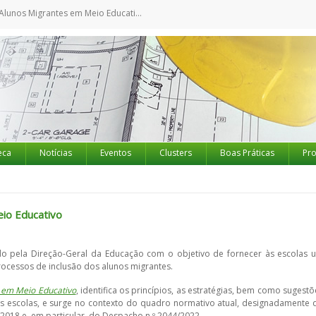
Alunos Migrantes em Meio Educativo
eca
Notícias
Eventos
Clusters
Boas Práticas
Pro
eio Educativo
ado pela Direção-Geral da Educação com o objetivo de fornecer às escolas 
rocessos de inclusão dos alunos migrantes.
 em Meio Educativo
, identifica os princípios, as estratégias, bem como sugestõ
as escolas, e surge no contexto do quadro normativo atual, designadamente 
5/2018 e, em particular, do Despacho n.º 2044/2022.