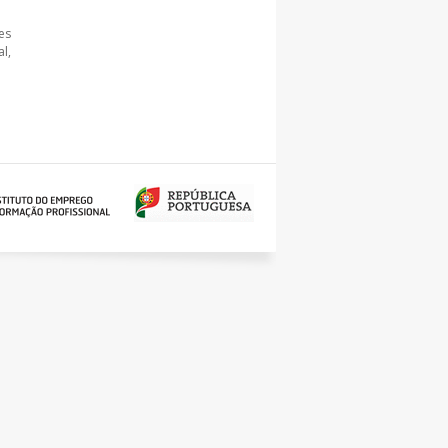
es
l,