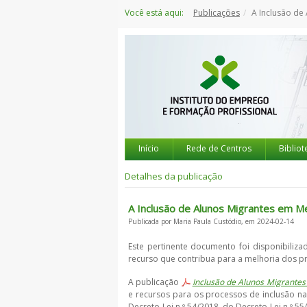
Saltar
Você está aqui:
Publicações
A Inclusão de 
para
o
conteúdo
Início
Rede de Centros
Bibliot
Detalhes da publicação
A Inclusão de Alunos Migrantes em M
Publicada por Maria Paula Custódio, em 2024-02-14
Este pertinente documento foi disponibiliz
recurso que contribua para a melhoria dos p
A publicação
Inclusão de Alunos Migrantes
e recursos para os processos de inclusão n
Decreto-Lei n.º 54/2018, do Decreto-Lei n.º 5