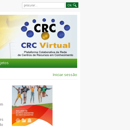
jetos
Iniciar sessão
um
es
do