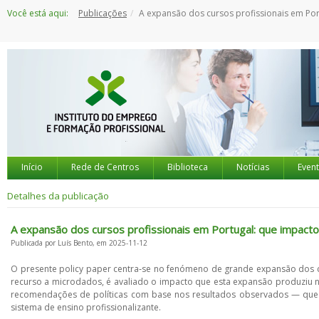
Saltar
Você está aqui:
Publicações
A expansão dos cursos profissionais em Portugal: que impacto na educação, no emprego e no empreende
para
o
conteúdo
Início
Rede de Centros
Biblioteca
Notícias
Even
Detalhes da publicação
A expansão dos cursos profissionais em Portugal: que impac
Publicada por Luís Bento, em 2025-11-12
O presente policy paper centra‑se no fenómeno de grande expansão dos cu
recurso a microdados, é avaliado o impacto que esta expansão produziu
recomendações de políticas com base nos resultados observados — que
sistema de ensino profissionalizante.