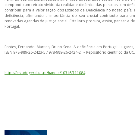
compondo um retrato vívido da realidade dinâmica das pessoas com defic
contribuir para a valorização dos Estudos da Deficiência no nosso país
deficiência, afirmando a importância do seu crucial contributo para 
renovadas agendas de justiça social. Este livro procura, assim, pensar a 
Portugal.
Fontes, Fernando; Martins, Bruno Sena. A deficiência em Portugal: Lugares
ISBN 978-989-26-2423-5 / 978-989-26-2424-2 . – Repositório científico da UC.
https://estudogeral.uc.pt/handle/10316/111084