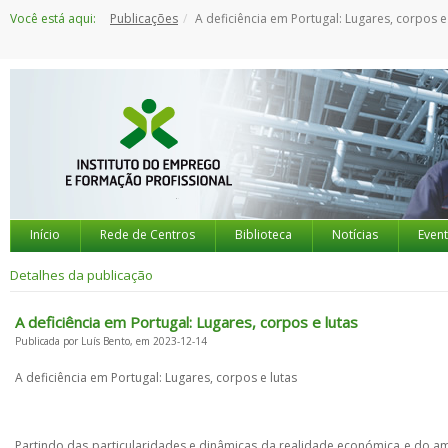
Saltar
Você está aqui:
Publicações
A deficiência em Portugal: Lugares, corpos e
para
o
conteúdo
Início
Rede de Centros
Biblioteca
Notícias
Even
Detalhes da publicação
A deficiência em Portugal: Lugares, corpos e lutas
Publicada por Luís Bento, em 2023-12-14
A deficiência em Portugal: Lugares, corpos e lutas
Partindo das particularidades e dinâmicas da realidade económica e do amb