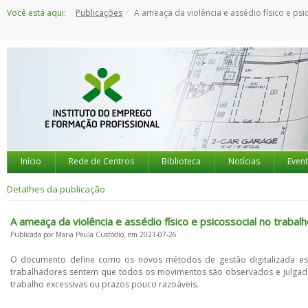
Saltar
Você está aqui:
Publicações
A ameaça da violência e assédio físico e psicossocial no trabalho digita
para
o
conteúdo
Início
Rede de Centros
Biblioteca
Notícias
Even
Detalhes da publicação
A ameaça da violência e assédio físico e psicossocial no trabalh
Publicada por Maria Paula Custódio, em 2021-07-26
O documento define como os novos métodos de gestão digitalizada es
trabalhadores sentem que todos os movimentos são observados e julgados
trabalho excessivas ou prazos pouco razoáveis.