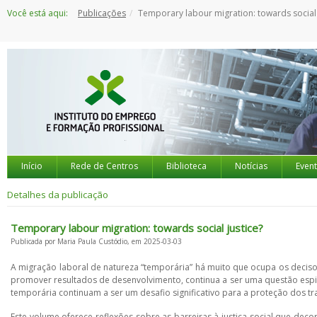
Saltar
Você está aqui:
Publicações
Temporary labour migration: towards social just
para
o
conteúdo
Início
Rede de Centros
Biblioteca
Notícias
Even
Detalhes da publicação
Temporary labour migration: towards social justice?
Publicada por Maria Paula Custódio, em 2025-03-03
A migração laboral de natureza “temporária” há muito que ocupa os deciso
promover resultados de desenvolvimento, continua a ser uma questão espi
temporária continuam a ser um desafio significativo para a proteção dos 
Este volume oferece reflexões sobre as barreiras à justiça social que d