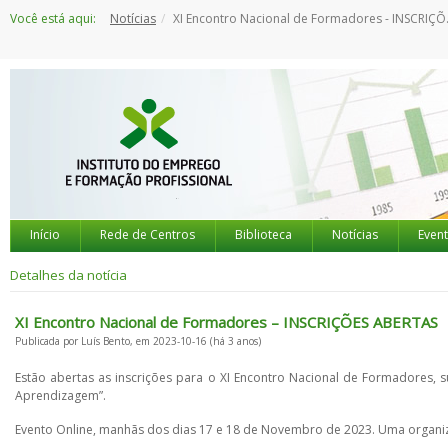
Saltar
Você está aqui:
Notícias
XI Encontro Nacional de Formadores - INSCRIÇÕES ABERTAS
para
o
conteúdo
Início
Rede de Centros
Biblioteca
Notícias
Even
Detalhes da notícia
XI Encontro Nacional de Formadores – INSCRIÇÕES ABERTAS
Publicada por Luís Bento, em 2023-10-16 (há 3 anos)
Estão abertas as inscrições para o XI Encontro Nacional de Formadores,
Aprendizagem”.
Evento Online, manhãs dos dias 17 e 18 de Novembro de 2023. Uma organ