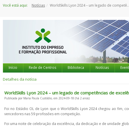
Saltar
Você está aqui:
Notícias
WorldSkills Lyon 2024 – um legado de competências de excelência
para
o
conteúdo
Início
Rede de Centros
Biblioteca
Notícias
Even
Detalhes da notícia
WorldSkills Lyon 2024 – um legado de competências de excelê
Publicada por Maria Paula Custódio, em 2024-09-18 (há 2 anos)
Foi no Estádio OL de Lyon que o WorldSkills Lyon 2024 chegou ao fim, 
vencedores nas 59 profissões em competição.
Foi uma noite de celebração da excelência, da dedicação e de unidade glob