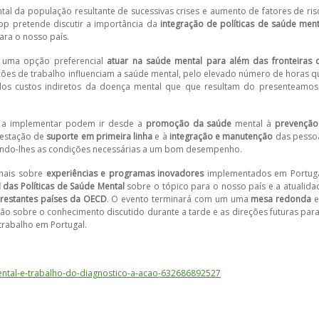
l da população resultante de sucessivas crises e aumento de fatores de ris
op pretende discutir a importância da
integração de políticas de saúde ment
ara o nosso país.
 uma opção preferencial
atuar na saúde mental para além das fronteiras 
ções de trabalho influenciam a saúde mental, pelo elevado número de horas q
dos custos indiretos da doença mental que que resultam do presenteamos
s a implementar podem ir desde a
promoção da saúde
mental à
prevenção
restação de
suporte em primeira linha
e à
integração e manutenção
das pesso
ndo-lhes as condições necessárias a um bom desempenho.
mais sobre
experiências e programas inovadores
implementados em Portuga
das Políticas de Saúde Mental
sobre o tópico para o nosso país e a atualida
 restantes países da OECD
. O evento terminará com um uma
mesa redonda
irão sobre o conhecimento discutido durante a tarde e as direções futuras para
 trabalho em Portugal.
mental-e-trabalho-do-diagnostico-a-acao-632686892527