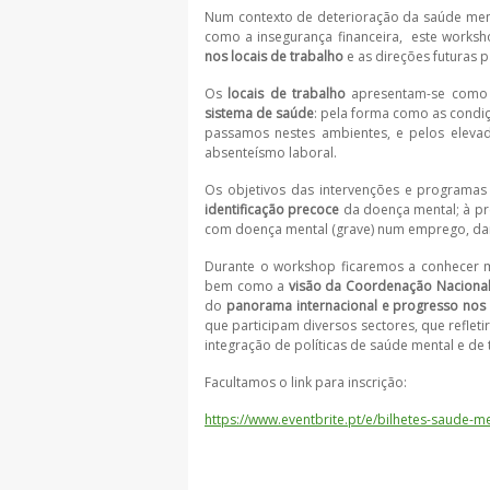
Num contexto de deterioração da saúde menta
como a insegurança financeira, este worksh
nos locais de trabalho
e as direções futuras p
Os
locais de trabalho
apresentam-se como
sistema de saúde
: pela forma como as condi
passamos nestes ambientes, e pelos eleva
absenteísmo laboral.
Os objetivos das intervenções e programa
identificação precoce
da doença mental; à p
com doença mental (grave) num emprego, da
Durante o workshop ficaremos a conhecer 
bem como a
visão da Coordenação Nacional 
do
panorama internacional e progresso nos
que participam diversos sectores, que reflet
integração de políticas de saúde mental e de
Facultamos o link para inscrição:
https://www.eventbrite.pt/e/bilhetes-saude-