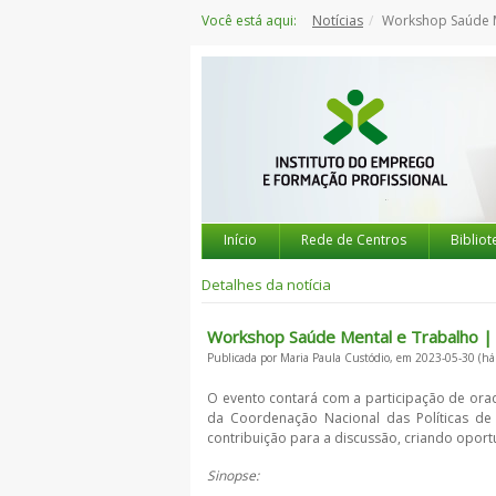
Saltar
Você está aqui:
Notícias
Workshop Saúde M
para
o
conteúdo
Início
Rede de Centros
Bibliot
Detalhes da notícia
Workshop Saúde Mental e Trabalho | 
Publicada por Maria Paula Custódio, em 2023-05-30 (há
O evento contará com a participação de orad
da Coordenação Nacional das Políticas d
contribuição para a discussão, criando opor
Sinopse: