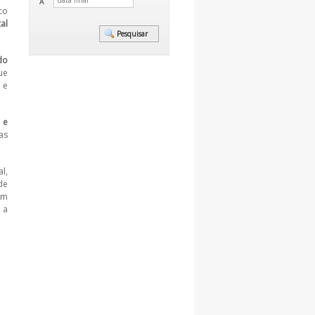
A
co
al
do
ue
 e
 e
as
l,
de
em
 a