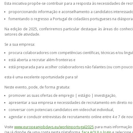
Esta iniciativa propõe-se contribuir para a resposta às necessidades de r
proporcionando informação e aconselhamento a candidatos interessados 
fomentando o regresso a Portugal de cidadãos portugueses na diáspora
Na edição de 2025, conferiremos particular destaque às áreas do conhe
setores de atividade.
Se a sua empresa:
procura colaboradores com competências científicas, técnicas e/ou linguíst
está aberta a recrutar além-fronteiras e
está preparada para acolher colaboradores não falantes (ou com pouc
esta é uma excelente oportunidade para si!
Neste evento, pode, de forma gratuita:
promover as suas ofertas de emprego | estágio | investigação,
apresentar a sua empresa e necessidades de recrutamento em direto no
conversar com potenciais candidatos em videochat individual,
agendar e conduzir entrevistas de recrutamento online entre 4 e 7 de no
Visite
www.europeanjobdays.eu/workinportugal2025
para mais informação
(se já dispõe de uma conta nesta plataforma,
faça AQUI o login
e selecione 