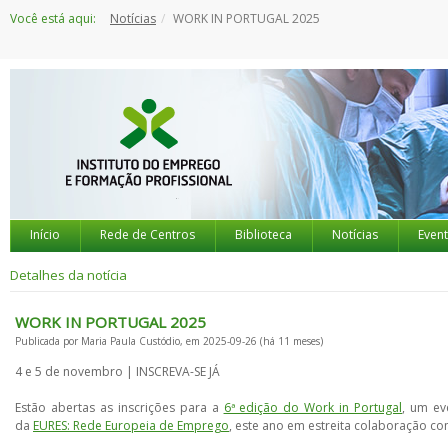
Saltar
Você está aqui:
Notícias
WORK IN PORTUGAL 2025
para
o
conteúdo
Início
Rede de Centros
Biblioteca
Notícias
Even
Detalhes da notícia
WORK IN PORTUGAL 2025
Publicada por Maria Paula Custódio, em 2025-09-26 (há 11 meses)
4 e 5 de novembro | INSCREVA-SE JÁ
Estão abertas as inscrições para a
6ª edição do Work in Portugal
, um ev
da
EURES: Rede Europeia de Emprego
, este ano em estreita colaboração c