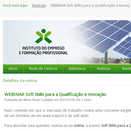
Saltar
Você está aqui:
Notícias
WEBINAR Soft Skills para a Qualificação e Inovação
para
o
conteúdo
Início
Rede de Centros
Biblioteca
Notícias
Even
Detalhes da notícia
WEBINAR Soft Skills para a Qualificação e Inovação
Publicada por Maria Paula Custódio, em 2024-03-06 (há 2 anos)
Num contexto em que o mercado de trabalho revela uma crescente exigên
de um domínio de um vasto espectro de soft skills.
Para abordar esta questão, realiza-se via
online
, o evento
Soft Skills para a