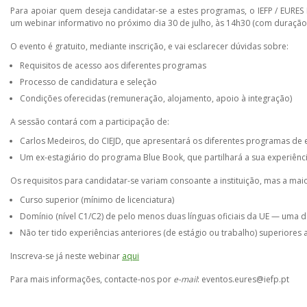
Para apoiar quem deseja candidatar-se a estes programas, o IEFP / EURES
um webinar informativo no próximo dia 30 de julho, às 14h30 (com duração 
O evento é gratuito, mediante inscrição, e vai esclarecer dúvidas sobre:
Requisitos de acesso aos diferentes programas
Processo de candidatura e seleção
Condições oferecidas (remuneração, alojamento, apoio à integração)
A sessão contará com a participação de:
Carlos Medeiros, do CIEJD, que apresentará os diferentes programas de e
Um ex-estagiário do programa Blue Book, que partilhará a sua experiênc
Os requisitos para candidatar-se variam consoante a instituição, mas a mai
Curso superior (mínimo de licenciatura)
Domínio (nível C1/C2) de pelo menos duas línguas oficiais da UE — uma d
Não ter tido experiências anteriores (de estágio ou trabalho) superiores 
Inscreva-se já neste webinar
aqui
Para mais informações, contacte-nos por
e-mail
: eventos.eures@iefp.pt