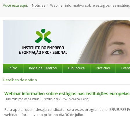
Saltar
Você está aqui:
Notícias
Webinar informativo sobre estágios nas instituições europeias
para
o
conteúdo
Início
Rede de Centros
Biblioteca
Notícias
Even
Detalhes da notícia
Webinar informativo sobre estágios nas instituições europeias
Publicada por Maria Paula Custódio, em 2025-07-24 (há 1 ano)
Para apoiar quem deseja candidatar-se a estes programas, o IEFP/EURES 
webinar informativo no próximo dia 30 de julho.