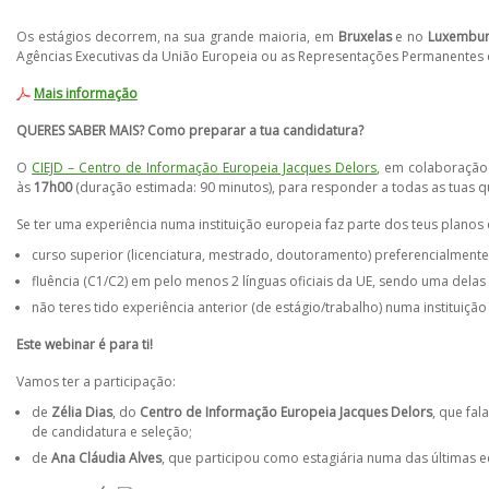
Os estágios decorrem, na sua grande maioria, em
Bruxelas
e no
Luxembu
Agências Executivas da União Europeia ou as Representações Permanentes 
Mais informação
QUERES SABER MAIS? Como preparar a tua candidatura?
O
CIEJD – Centro de Informação Europeia Jacques Delors
, em colaboraçã
às
17h00
(duração estimada: 90 minutos), para responder a todas as tuas q
Se ter uma experiência numa instituição europeia faz parte dos teus planos
curso superior (licenciatura, mestrado, doutoramento) preferencialmente
fluência (C1/C2) em pelo menos 2 línguas oficiais da UE, sendo uma delas
não teres tido experiência anterior (de estágio/trabalho) numa instituiçã
Este webinar é para ti!
Vamos ter a participação:
de
Zélia Dias
, do
Centro de Informação Europeia Jacques Delors
, que fa
de candidatura e seleção;
de
Ana Cláudia Alves
, que participou como estagiária numa das últimas