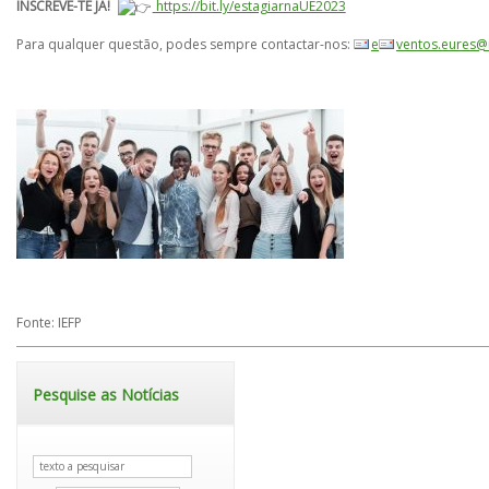
INSCREVE-TE JÁ!
https://bit.ly/estagiarnaUE2023
Para qualquer questão, podes sempre contactar-nos:
e
ventos.eures@i
Fonte: IEFP
Pesquise as Notícias