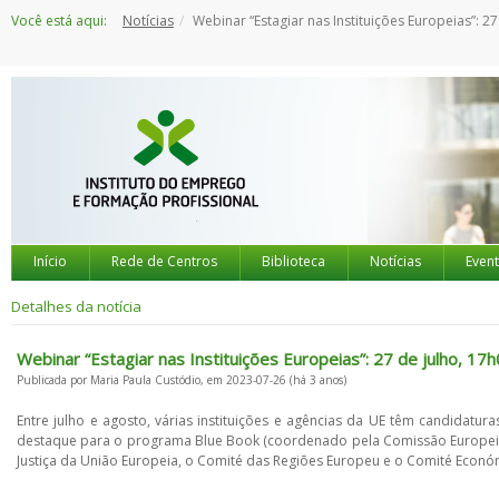
Saltar
Você está aqui:
Notícias
Webinar “Estagiar nas Instituições Europeias”: 27 de julho, 17h00
para
o
conteúdo
Início
Rede de Centros
Biblioteca
Notícias
Even
Detalhes da notícia
Webinar “Estagiar nas Instituições Europeias”: 27 de julho, 17
Publicada por Maria Paula Custódio, em 2023-07-26 (há 3 anos)
Entre julho e agosto, várias instituições e agências da UE têm candidatu
destaque para o programa Blue Book (coordenado pela Comissão Europeia), 
Justiça da União Europeia, o Comité das Regiões Europeu e o Comité Econó