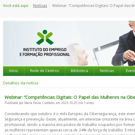
Saltar
Você está aqui:
Notícias
Webinar: “Competências Digitais: O Papel das Mulheres na Cibersegurança”| 30 Outubro
para
o
conteúdo
Início
Rede de Centros
Biblioteca
Notícias
Even
Detalhes da notícia
Webinar: “Competências Digitais: O Papel das Mulheres na Ci
Publicada por Maria Paula Custódio, em 2023-10-25 (há 3 anos)
Considerando que outubro é o mês Europeu da Cibersegurança, este even
segurança e prevenção. Existe, atualmente, um interesse crescente na áre
profissional, sendo a maioria dos postos de trabalho ocupados por homens. 
as mulheres representam apenas cerca de 24% da força de trabalho. É necessár