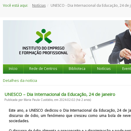
Saltar
Você está aqui:
Notícias
UNESCO - Dia Internacional da Educação, 24 de janeiro
para
o
conteúdo
Início
Rede de Centros
Biblioteca
Notícias
Even
Detalhes da notícia
UNESCO – Dia Internacional da Educação, 24 de janeiro
Publicada por Maria Paula Custódio, em 2024-02-02 (há 2 anos)
Este ano, a UNESCO dedicou o Dia Internacional da Educação, 24 de 
discurso de ódio, um fenómeno que cresceu como uma bola de neve no
sociedades.
O discurso de ódio alimenta o preconceito e a discriminação e pode permi