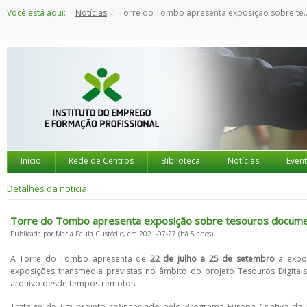
Saltar
Você está aqui:
Notícias
Torre do Tombo apresenta exposição sobre tesouros documentais europeus
para
o
conteúdo
Início
Rede de Centros
Biblioteca
Notícias
Even
Detalhes da notícia
Torre do Tombo apresenta exposição sobre tesouros docume
Publicada por Maria Paula Custódio, em 2021-07-27 (há 5 anos)
A Torre do Tombo apresenta de
22 de julho a 25 de setembro
a expo
exposições transmedia previstas no âmbito do projeto Tesouros Digita
arquivo desde tempos remotos.
Trata-se de um projeto cofinanciado pelo Programa Europa Criativa da