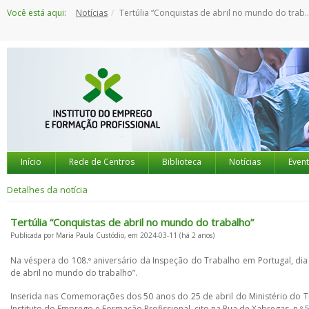
Saltar
Você está aqui:
Notícias
Tertúlia “Conquistas de abril no mundo do trabalho”
para
o
conteúdo
Início
Rede de Centros
Biblioteca
Notícias
Even
Detalhes da notícia
Tertúlia “Conquistas de abril no mundo do trabalho”
Publicada por Maria Paula Custódio, em 2024-03-11 (há 2 anos)
Na véspera do 108.º aniversário da Inspeção do Trabalho em Portugal, dia
de abril no mundo do trabalho”.
Inserida nas Comemorações dos 50 anos do 25 de abril do Ministério do Trab
Instituto do Emprego e Formação Profissional, cito na Rua de Xabregas, n.º 