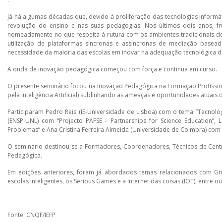
Já há algumas décadas que, devido à proliferação das tecnologias informá
revolução do ensino e nas suas pedagogias. Nos últimos dois anos, fru
nomeadamente no que respeita à rutura com os ambientes tradicionais de 
utilização de plataformas síncronas e assíncronas de mediação baseadas
necessidade da maioria das escolas em inovar na adequação tecnológica d
A onda de inovação pedagógica começou com força e continua em curso.
O presente seminário focou na Inovação Pedagógica na Formação Profission
pela Inteligência Artificial) sublinhando as ameaças e oportunidades atuai
Participaram Pedro Reis (IE-Universidade de Lisboa) com o tema ”Tecnolog
(ENSP-UNL) com “Projecto PAFSE – Partnerships for Science Education”
Problemas” e Ana Cristina Ferreira Almeida (Universidade de Coimbra) co
O seminário destinou-se a Formadores, Coordenadores, Técnicos de Centr
Pedagógica.
Em edições anteriores, foram já abordados temas relacionados com Grupo
escolas inteligentes, os Serious Games e a Internet das coisas (IOT), entre ou
Fonte: CNQF/IEFP