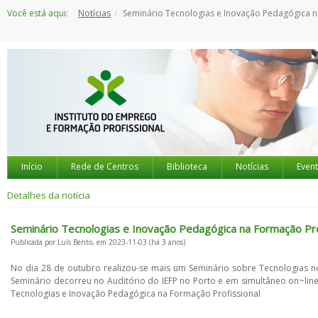
Saltar
Você está aqui:
Notícias
Seminário Tecnologias e Inovação Pedagógica na Formação Profissional
para
o
conteúdo
Início
Rede de Centros
Biblioteca
Notícias
Even
Detalhes da notícia
Seminário Tecnologias e Inovação Pedagógica na Formação Pro
Publicada por Luís Bento, em 2023-11-03 (há 3 anos)
No dia 28 de outubro realizou-se mais um Seminário sobre Tecnologias 
Seminário decorreu no Auditório do IEFP no Porto e em simultâneo on~line,
Tecnologias e Inovação Pedagógica na Formação Profissional
.