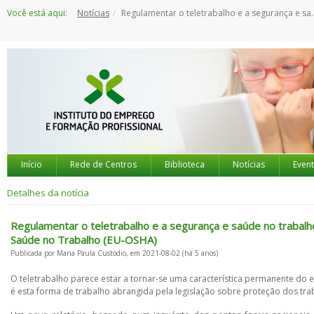
Saltar
Você está aqui:
Notícias
Regulamentar o teletrabalho e a segurança e saúde no trabalho num mundo pós-COVID - Relatório da Agência Europeia para a Segurança e Saúde no Trabalho (EU-OSHA)
para
o
conteúdo
Início
Rede de Centros
Biblioteca
Notícias
Even
Detalhes da notícia
Regulamentar o teletrabalho e a segurança e saúde no trabal
Saúde no Trabalho (EU-OSHA)
Publicada por Maria Paula Custódio, em 2021-08-02 (há 5 anos)
O teletrabalho parece estar a tornar-se uma característica permanente d
é esta forma de trabalho abrangida pela legislação sobre proteção dos tr