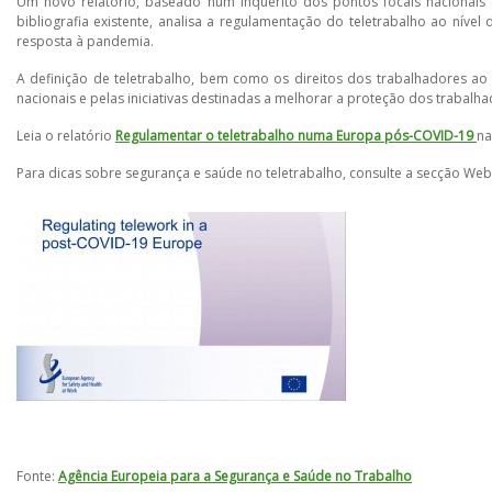
Um novo relatório, baseado num inquérito dos pontos focais nacionais
bibliografia existente, analisa a regulamentação do teletrabalho ao nív
resposta à pandemia.
A definição de teletrabalho, bem como os direitos dos trabalhadores ao
nacionais e pelas iniciativas destinadas a melhorar a proteção dos trabalh
Leia o relatório
Regulamentar o teletrabalho numa Europa pós-COVID-19
na
Para dicas sobre segurança e saúde no teletrabalho, consulte a secção We
Fonte:
Agência Europeia para a Segurança e Saúde no Trabalho