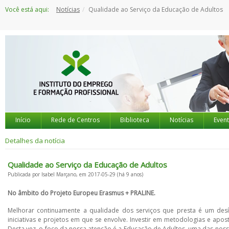
Saltar
Você está aqui:
Notícias
Qualidade ao Serviço da Educação de Adultos
para
o
conteúdo
Início
Rede de Centros
Biblioteca
Notícias
Even
Detalhes da notícia
Qualidade ao Serviço da Educação de Adultos
Publicada por Isabel Marçano, em 2017-05-29 (há 9 anos)
No âmbito do Projeto Europeu Erasmus + PRALINE.
Melhorar continuamente a qualidade dos serviços que presta é um desí
iniciativas e projetos em que se envolve. Investir em metodologias e apo
Desta vez, o foco da nossa atenção é a Educação de Adultos, uma das nos