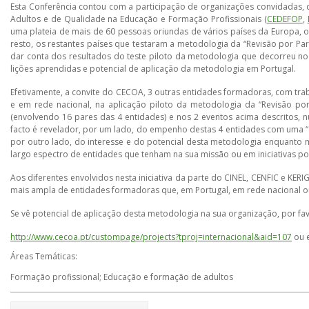
Esta Conferência contou com a participação de organizações convidadas,
Adultos e de Qualidade na Educação e Formação Profissionais (
CEDEFOP
,
uma plateia de mais de 60 pessoas oriundas de vários países da Europa, o
resto, os restantes países que testaram a metodologia da “Revisão por Pare
dar conta dos resultados do teste piloto da metodologia que decorreu no
lições aprendidas e potencial de aplicação da metodologia em Portugal.
Efetivamente, a convite do CECOA, 3 outras entidades formadoras, com trab
e em rede nacional, na aplicação piloto da metodologia da “Revisão p
(envolvendo 16 pares das 4 entidades) e nos 2 eventos acima descritos,
facto é revelador, por um lado, do empenho destas 4 entidades com uma “c
por outro lado, do interesse e do potencial desta metodologia enquanto 
largo espectro de entidades que tenham na sua missão ou em iniciativas po
Aos diferentes envolvidos nesta iniciativa da parte do CINEL, CENFIC e K
mais ampla de entidades formadoras que, em Portugal, em rede nacional ou
Se vê potencial de aplicação desta metodologia na sua organização, por f
http://www.cecoa.pt/custompage/projects?tproj=internacional&aid=107
ou
Áreas Temáticas:
Formação profissional; Educação e formação de adultos