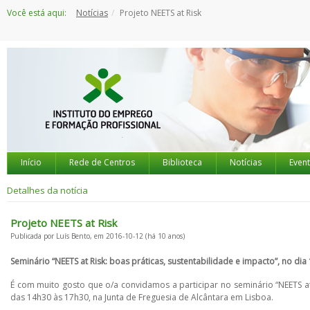
Saltar
Você está aqui:
Notícias
Projeto NEETS at Risk
para
o
conteúdo
Início
Rede de Centros
Biblioteca
Notícias
Even
Detalhes da notícia
Projeto NEETS at Risk
Publicada por Luís Bento, em 2016-10-12 (há 10 anos)
Seminário “NEETS at Risk: boas práticas, sustentabilidade e impacto”, no d
É com muito gosto que o/a convidamos a participar no seminário “NEETS at 
das 14h30 às 17h30, na Junta de Freguesia de Alcântara em Lisboa.