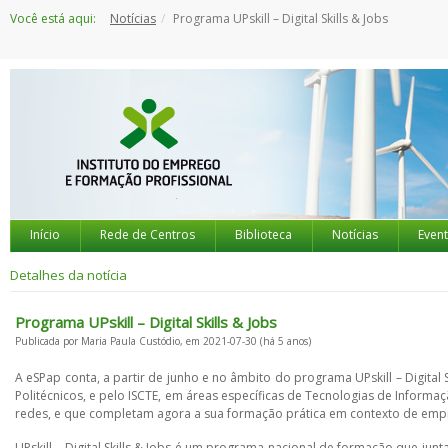
Saltar
Você está aqui:
Notícias
Programa UPskill – Digital Skills & Jobs
para
o
conteúdo
Início
Rede de Centros
Biblioteca
Notícias
Even
Detalhes da notícia
Programa UPskill – Digital Skills & Jobs
Publicada por Maria Paula Custódio, em 2021-07-30 (há 5 anos)
A eSPap conta, a partir de junho e no âmbito do programa UPskill – Digital Sk
Politécnicos, e pelo ISCTE, em áreas específicas de Tecnologias de Info
redes, e que completam agora a sua formação prática em contexto de emp
UPskill – Digital Skills & Jobs é um programa nacional de formação que 