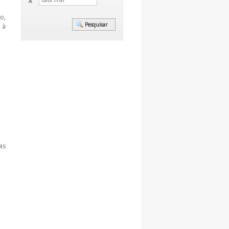
A
o,
 à
as