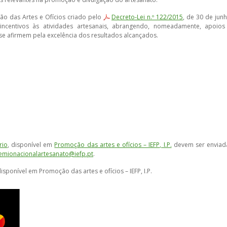
ção das Artes e Ofícios criado pelo
Decreto-Lei n.º 122/2015
, de 30 de junh
incentivos às atividades artesanais, abrangendo, nomeadamente, apoios
se afirmem pela excelência dos resultados alcançados.
rio
, disponível em
Promoção das artes e ofícios – IEFP, I.P.
devem ser enviad
emionacionalartesanato@iefp.pt
.
disponível em Promoção das artes e ofícios – IEFP, I.P.