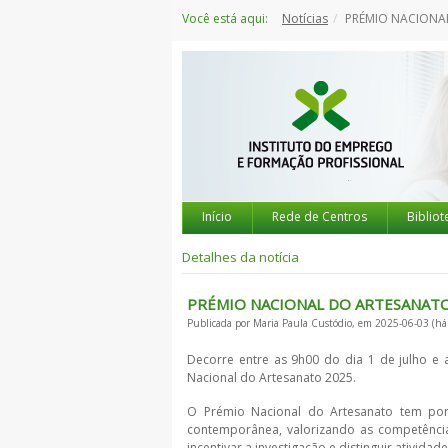
Saltar
Você está aqui:
Notícias
PRÉMIO NACIONAL DO ARTE
para
o
conteúdo
Início
Rede de Centros
Bibliot
Detalhes da notícia
PRÉMIO NACIONAL DO ARTESANATO 20
Publicada por Maria Paula Custódio, em 2025-06-03 (há
Decorre entre as 9h00 do dia 1 de julho e
Nacional do Artesanato 2025.
O Prémio Nacional do Artesanato tem por 
contemporânea, valorizando as competências
incentivar a investigação e distinguir ativid