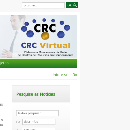
jetos
Iniciar sessão
Pesquise as Notícias
io
 e
De
mo