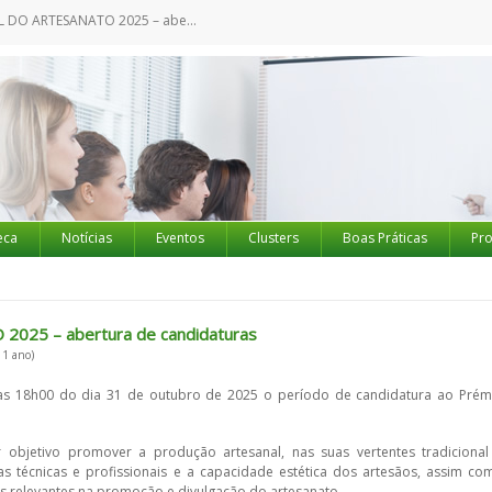
SANATO 2025 – abertura de candidaturas
eca
Notícias
Eventos
Clusters
Boas Práticas
Pro
25 – abertura de candidaturas
 1 ano)
 as 18h00 do dia 31 de outubro de 2025 o período de candidatura ao Prém
objetivo promover a produção artesanal, nas suas vertentes tradicional
 técnicas e profissionais e a capacidade estética dos artesãos, assim co
ades relevantes na promoção e divulgação do artesanato.