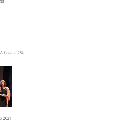
OS
 Artesanal CRL
to 2021