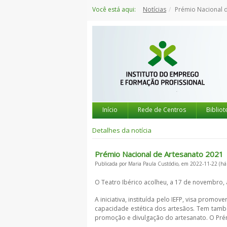
Saltar
Você está aqui:
Notícias
Prémio Nacional 
para
o
conteúdo
Início
Rede de Centros
Bibliot
Detalhes da notícia
Prémio Nacional de Artesanato 2021
Publicada por Maria Paula Custódio, em 2022-11-22 (há
O Teatro Ibérico acolheu, a 17 de novembro, 
A iniciativa, instituída pelo IEFP, visa promo
capacidade estética dos artesãos. Tem também
promoção e divulgação do artesanato. O Prémi