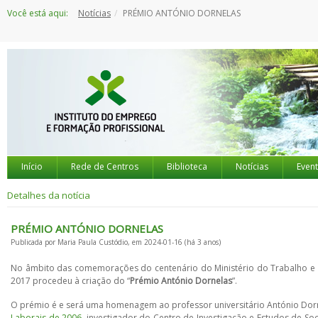
Saltar
Você está aqui:
Notícias
PRÉMIO ANTÓNIO DORNELAS
para
o
conteúdo
Início
Rede de Centros
Biblioteca
Notícias
Even
Detalhes da notícia
PRÉMIO ANTÓNIO DORNELAS
Publicada por Maria Paula Custódio, em 2024-01-16 (há 3 anos)
No âmbito das comemorações do centenário do Ministério do Trabalho e da 
2017 procedeu à criação do “
Prémio António Dornelas
”.
O prémio é e será uma homenagem ao professor universitário António Dorn
Laborais de 2006
, investigador do Centro de Investigação e Estudos de Soc