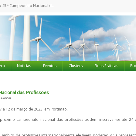
º Campeonato Nacional das Profissões
eca
Notícias
Eventos
Clusters
Boas Práticas
Pro
acional das Profissões
 4 anos)
7 a 12 de março de 2023, em Portimão.
 próximo campeonato nacional das profissões podem inscrever-se até 24 
âmbito de profissões internacionalmente elegíveis, poderão vir a represent