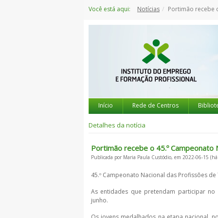
Saltar
Você está aqui:
Notícias
Portimão recebe o 45.
para
o
conteúdo
Início
Rede de Centros
Bibliot
Detalhes da notícia
Portimão recebe o 45.º Campeonato N
Publicada por Maria Paula Custódio, em 2022-06-15 (há
45.º Campeonato Nacional das Profissões de 
As entidades que pretendam participar no
junho.
Os jovens medalhados na etapa nacional, no 