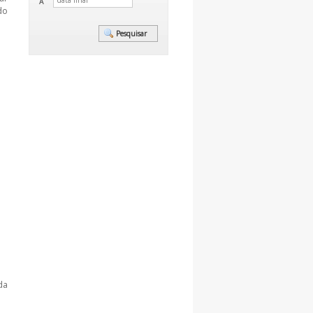
A
do
da