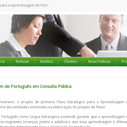
prendizagem de Português em Consulta Pública
eca
Notícias
Eventos
Clusters
Boas Práticas
Pro
em de Português em Consulta Pública
fevereiro, o projeto de primeiro Plano Estratégico para a Aprendizagem 
 uma das entidades envolvidas na elaboração do projeto de Plano.
 Português como Língua Estrangeira pretende garantir que a aprendizagem 
os migrantes (crianças, jovens e adultos) e que essa aprendizagem é efetiva
strumento determinante para a promoção da integração.