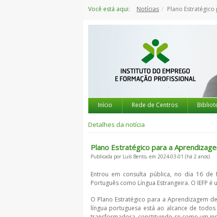
Saltar
Você está aqui:
Notícias
Plano Estratégico para a A
para
o
conteúdo
Início
Rede de Centros
Bibliot
Detalhes da notícia
Plano Estratégico para a Aprendizag
Publicada por Luís Bento, em 2024-03-01 (há 2 anos)
Entrou em consulta pública, no dia 16 de 
Português como Língua Estrangeira. O IEFP é
O Plano Estratégico para a Aprendizagem de
língua portuguesa está ao alcance de todos 
transformadora, constituindo-se como um in