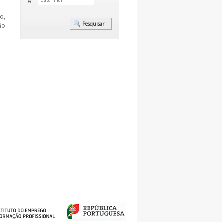
A
o,
ão