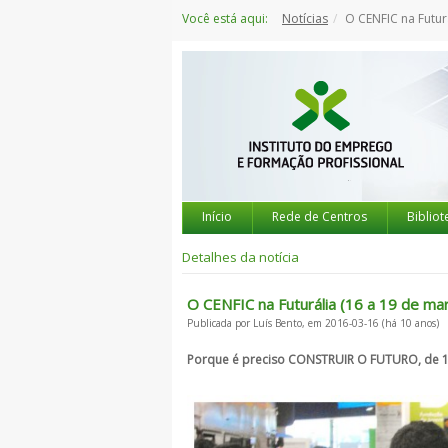
Saltar
Você está aqui:
Notícias
O CENFIC na Futur
para
o
conteúdo
Início
Rede de Centros
Bibliot
Detalhes da notícia
O CENFIC na Futurália (16 a 19 de ma
Publicada por Luís Bento, em 2016-03-16 (há 10 anos)
Porque é preciso CONSTRUIR O FUTURO, de 16 a