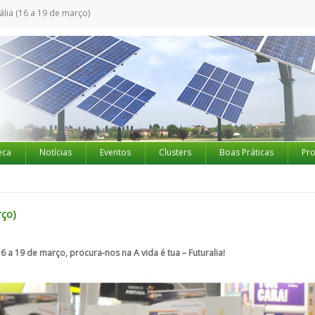
ália (16 a 19 de março)
eca
Notícias
Eventos
Clusters
Boas Práticas
Pro
rço)
 19 de março, procura-nos na A vida é tua – Futuralia!