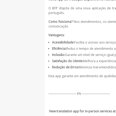
O IEFP dispõe de uma nova aplicação de tr
português.
Como funciona?
Nos atendimentos, os utente
comunicação.
Vantagens:
Acessibilidade:
Facilita o acesso aos servi
Eficiência:
Reduz o tempo de atendimento ao e
Inclusão:
Garante um nível de serviço igual 
Satisfação do Utente:
Melhora a experiência
Redução de Erros:
Minimiza mal-entendidos
Esta app garante um atendimento de qualida
————————— EN —————————
New translation app for in-person services at