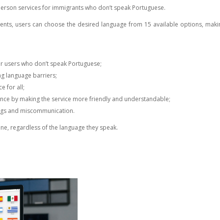
-person services for immigrants who don’t speak Portuguese.
ts, users can choose the desired language from 15 available options, maki
for users who don’t speak Portuguese;
ng language barriers;
e for all;
nce by making the service more friendly and understandable;
ngs and miscommunication.
one, regardless of the language they speak.