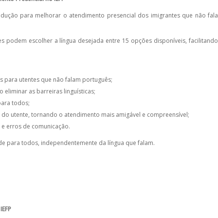
adução para melhorar o atendimento presencial dos imigrantes que não fal
s podem escolher a língua desejada entre 15 opções disponíveis, facilitando
ços para utentes que não falam português;
liminar as barreiras linguísticas;
para todos;
 do utente, tornando o atendimento mais amigável e compreensível;
 e erros de comunicação.
de para todos, independentemente da língua que falam.
 IEFP