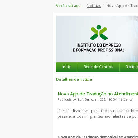
Saltar
Você está aqui:
Notícias
Nova App de Tradução
para
o
conteúdo
Início
Rede de Centros
Bibliot
Detalhes da notícia
Nova App de Tradução no Atendiment
Publicada por Luís Bento, em 2024-10-04 (há 2 anos)
Já está disponível para todos os utilizad
presencial dos imigrantes não falantes de por
Nova App de Tradução disponível no Atendime