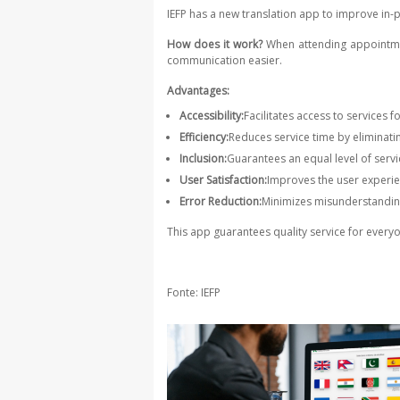
IEFP has a new translation app to improve in
How does it work?
When attending appointmen
communication easier.
Advantages:
Accessibility:
Facilitates access to services 
Efficiency:
Reduces service time by eliminati
Inclusion:
Guarantees an equal level of servic
User Satisfaction:
Improves the user experie
Error Reduction:
Minimizes misunderstandi
This app guarantees quality service for every
Fonte: IEFP