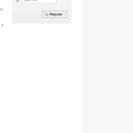
A
am
 a