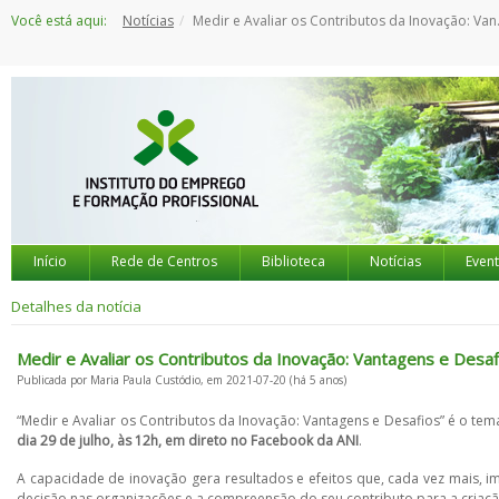
Saltar
Você está aqui:
Notícias
Medir e Avaliar os Contributos da Inovação: Vantagens e Desafios
para
o
conteúdo
Início
Rede de Centros
Biblioteca
Notícias
Even
Detalhes da notícia
Medir e Avaliar os Contributos da Inovação: Vantagens e Desaf
Publicada por Maria Paula Custódio, em 2021-07-20 (há 5 anos)
“Medir e Avaliar os Contributos da Inovação: Vantagens e Desafios” é o t
dia 29 de julho, às 12h, em direto no Facebook da ANI
.
A capacidade de inovação gera resultados e efeitos que, cada vez mais, 
decisão nas organizações e a compreensão do seu contributo para a criaçã