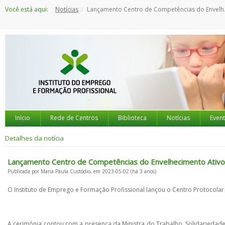
Saltar
Você está aqui:
Notícias
Lançamento Centro de Competências do Envelhecimento Ativo
para
o
conteúdo
Início
Rede de Centros
Biblioteca
Notícias
Even
Detalhes da notícia
Lançamento Centro de Competências do Envelhecimento Ativo
Publicada por Maria Paula Custódio, em 2023-05-02 (há 3 anos)
O Instituto de Emprego e Formação Profissional lançou o Centro Protocolar 
A cerimónia contou com a presença da Ministra do Trabalho, Solidariedade