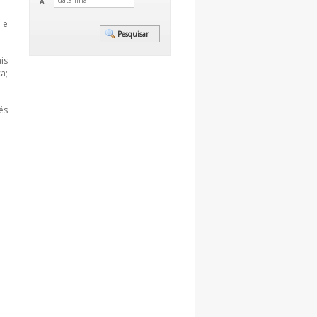
A
 e
is
a;
vés