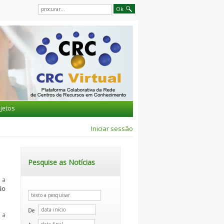
jetos
Iniciar sessão
Pesquise as Notícias
 a
ão
De
 a