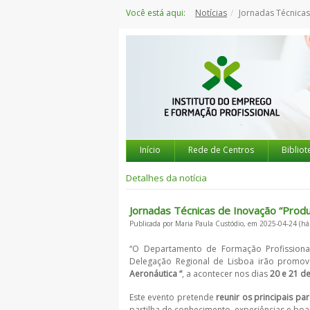
Saltar
Você está aqui:
Notícias
Jornadas Técnicas de Inovação “Produç
para
o
conteúdo
Início
Rede de Centros
Bibliot
Detalhes da notícia
Jornadas Técnicas de Inovação “Produ
Publicada por Maria Paula Custódio, em 2025-04-24 (há
“O Departamento de Formação Profissional
Delegação Regional de Lisboa irão promov
Aeronáutica “
, a acontecer nos dias
20 e 21 d
Este evento pretende
reunir os principais pa
partilha de conhecimento, experiências e boas