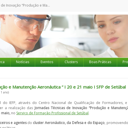
ão e Manutenção Aeronáutica “ I 20 e 21 maio I SFP de Setúbal
eca
Notícias
Eventos
Clusters
Boas Práticas
Pro
ção e Manutenção Aeronáutica “ I 20 e 21 maio I SFP de Setúbal
 1 ano)
 do IEFP, através do Centro Nacional de Qualificação de Formadores, e
er a realização das
Jornadas Técnicas de Inovação “Produção e Manutenç
e maio,
no
Serviço de Formação Profissional de Setúbal
.
rceiros e agentes
do
cluster Aeronáutico, da Defesa e do Espaço
, promovendo
 práticas.