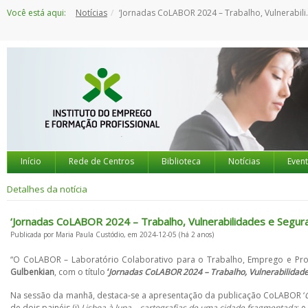
Saltar
Você está aqui:
Notícias
‘Jornadas CoLABOR 2024 – Trabalho, Vulnerabilidades e Segurança Social: Instrumentos e Políticas’
para
o
conteúdo
Início
Rede de Centros
Biblioteca
Notícias
Even
Detalhes da notícia
‘Jornadas CoLABOR 2024 – Trabalho, Vulnerabilidades e Seguran
Publicada por Maria Paula Custódio, em 2024-12-05 (há 2 anos)
“O CoLABOR – Laboratório Colaborativo para o Trabalho, Emprego e Prote
Gulbenkian
, com o título
‘
Jornadas CoLABOR 2024 – Trabalho, Vulnerabilidades
Na sessão da manhã, destaca-se a apresentação da publicação CoLABOR ‘
de dois painéis (i)
Lisboa à lupa – cartografias de uma cidade fragmentada
; e 