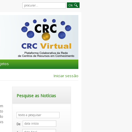
jetos
Iniciar sessão
Pesquise as Notícias
om
to
do
is
De