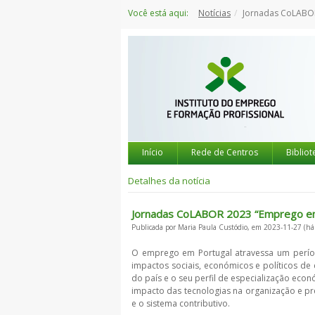
Saltar
Você está aqui:
Notícias
Jornadas CoLABOR 2023 “Emprego
para
o
conteúdo
Início
Rede de Centros
Bibliot
Detalhes da notícia
Jornadas CoLABOR 2023 “Emprego em P
Publicada por Maria Paula Custódio, em 2023-11-27 (há
O emprego em Portugal atravessa um perío
impactos sociais, económicos e políticos d
do país e o seu perfil de especialização eco
impacto das tecnologias na organização e pre
e o sistema contributivo.