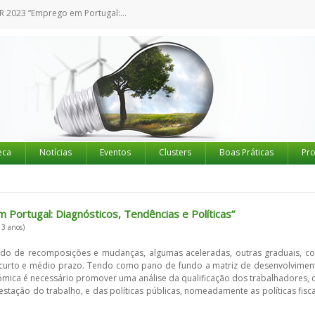
 em Portugal: Diagnósticos, Tendências e Políticas”
eca
Notícias
Eventos
Clusters
Boas Práticas
Pro
ortugal: Diagnósticos, Tendências e Políticas”
 3 anos)
do de recomposições e mudanças, algumas aceleradas, outras graduais, c
e curto e médio prazo. Tendo como pano de fundo a matriz de desenvolvimen
nómica é necessário promover uma análise da qualificação dos trabalhadores, 
stação do trabalho, e das políticas públicas, nomeadamente as políticas fisca