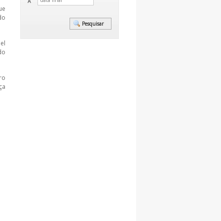
A
ue
do
el
do
ro
ça