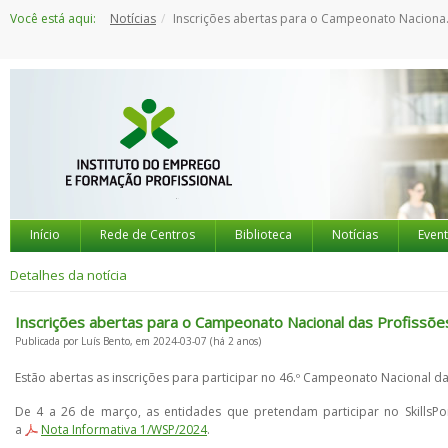
Saltar
Você está aqui:
Notícias
Inscrições abertas para o Campeonato Nacional das Profissões
para
o
conteúdo
Início
Rede de Centros
Biblioteca
Notícias
Even
Detalhes da notícia
Inscrições abertas para o Campeonato Nacional das Profissõe
Publicada por Luís Bento, em 2024-03-07 (há 2 anos)
Estão abertas as inscrições para participar no 46.º Campeonato Nacional d
De 4 a 26 de março, as entidades que pretendam participar no SkillsP
a
Nota Informativa 1/WSP/2024
.