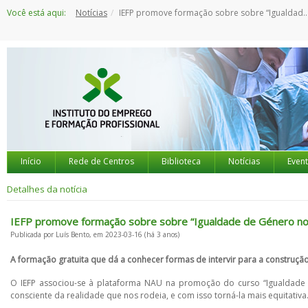
Saltar
Você está aqui:
Notícias
IEFP promove formação sobre sobre “Igualdade de Género no Trabalho e no Emprego”
para
o
conteúdo
Início
Rede de Centros
Biblioteca
Notícias
Even
Detalhes da notícia
IEFP promove formação sobre sobre “Igualdade de Género no
Publicada por Luís Bento, em 2023-03-16 (há 3 anos)
A formação gratuita que dá a conhecer formas de intervir para a construçã
O IEFP associou-se à plataforma NAU na promoção do curso “Igualdade
consciente da realidade que nos rodeia, e com isso torná-la mais equitativa