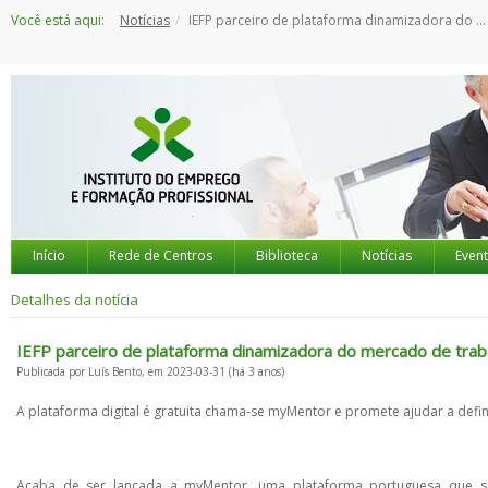
Saltar
Você está aqui:
Notícias
IEFP parceiro de plataforma dinamizadora do mercado de trabalho
para
o
conteúdo
Início
Rede de Centros
Biblioteca
Notícias
Even
Detalhes da notícia
IEFP parceiro de plataforma dinamizadora do mercado de trab
Publicada por Luís Bento, em 2023-03-31 (há 3 anos)
A plataforma digital é gratuita chama-se myMentor e promete ajudar a defin
Acaba de ser lançada a myMentor, uma plataforma portuguesa que su