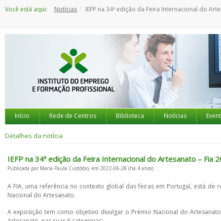
Saltar
Você está aqui:
Notícias
IEFP na 34ª edição da Feira Internacional do Artesanato – Fia 2022
para
o
conteúdo
Início
Rede de Centros
Biblioteca
Notícias
Even
Detalhes da notícia
IEFP na 34ª edição da Feira Internacional do Artesanato – Fia 
Publicada por Maria Paula Custódio, em 2022-06-28 (há 4 anos)
A FIA, uma referência no contexto global das feiras em Portugal, está d
Nacional do Artesanato.
A exposição tem como objetivo divulgar o Prémio Nacional do Artesanato
Artesanato, nas suas 6 categorias: