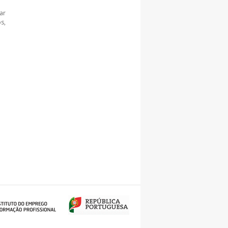
ar
s,