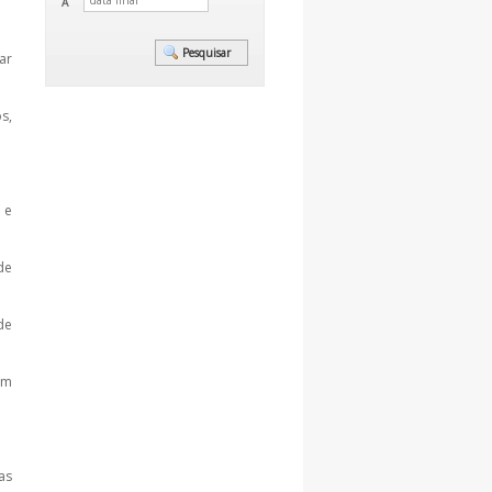
A
ar
s,
 e
de
de
om
as