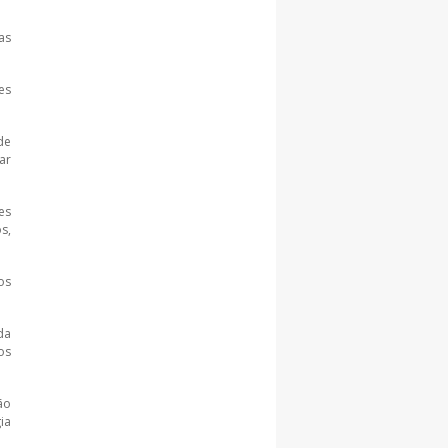
as
es
de
ar
es
s,
os
da
os
ão
ia