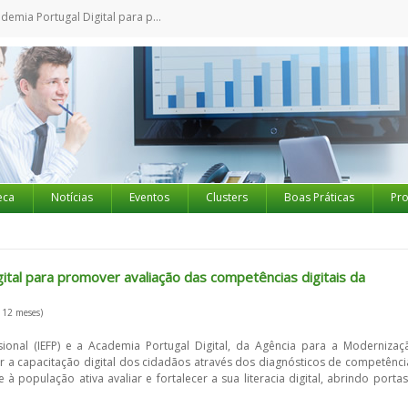
 para promover avaliação das competências digitais da população ativa
eca
Notícias
Eventos
Clusters
Boas Práticas
Pro
ital para promover avaliação das competências digitais da
 12 meses)
ional (IEFP) e a Academia Portugal Digital, da Agência para a Modernizaç
 a capacitação digital dos cidadãos através dos diagnósticos de competênci
 à população ativa avaliar e fortalecer a sua literacia digital, abrindo portas