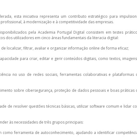
erada, esta iniciativa representa um contributo estratégico para impulsion
profissional, à modernização e à competitividade das empresas.
isponibilizados pela Academia Portugal Digital consistem em testes prático
os dos utilizadores em cinco áreas fundamentais da literacia digital:
e localizar, filtrar, avaliar e organizar informação online de forma eficaz;
pacidade para criar, editar e gerir conteúdos digitais, como textos, imagens
iciência no uso de redes sociais, ferramentas colaborativas e plataformas 
ecimento sobre cibersegurança, proteção de dados pessoais e boas práticas 
ade de resolver questões técnicas básicas, utilizar software comum e lidar c
onder às necessidades de três grupos principais:
am como ferramenta de autoconhecimento, ajudando a identificar competênci