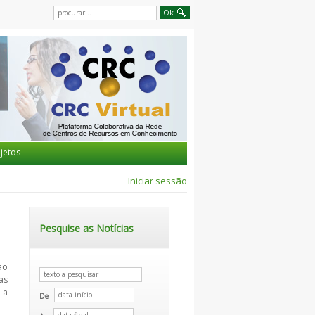
jetos
Iniciar sessão
Pesquise as Notícias
ão
as
 a
De