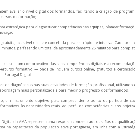
em avaliar o nível digital dos formandos, facilitando a criação de program
ecursos da formação;
ta estratégica para diagnosticar competências nas equipas, planear formaçõ
inovação.
gratuita, acessível online e concebida para ser rápida e intuitiva. Cada área 
5 minutos, perfazendo um total de aproximadamente 25 minutos para complet
tem acesso a um comprovativo das suas competências digitais e a recomendaçõ
ercurso formativo — onde se incluem cursos online, gratuitos e certificado
a Portugal Digital.
er os diagnósticos nas suas atividades de formação profissional, utilizando 
 abordagem mais personalizada e para medir o progresso dos formandos.
ão, um instrumento objetivo para compreender o ponto de partida de ca
rmativos às necessidades reais, ao perfil de competências e aos objetiv
l Digital da AMA representa uma resposta concreta aos desafios de qualificaç
ta na capacitação da população ativa portuguesa, em linha com a Estratég