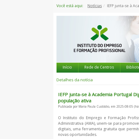
Saltar
Você está aqui:
Notícias
IEFP junta-se à Academia Portugal Digital
para
o
conteúdo
Início
Rede de Centros
Bibliot
Detalhes da notícia
IEFP junta-se à Academia Portugal Dig
população ativa
Publicada por Maria Paula Custódio, em 2025-08-05 (há
O Instituto do Emprego e Formação Profiss
Administrativa (AMA), unem-se para promover
digitais, uma ferramenta gratuita que permite
novas oportunidades.