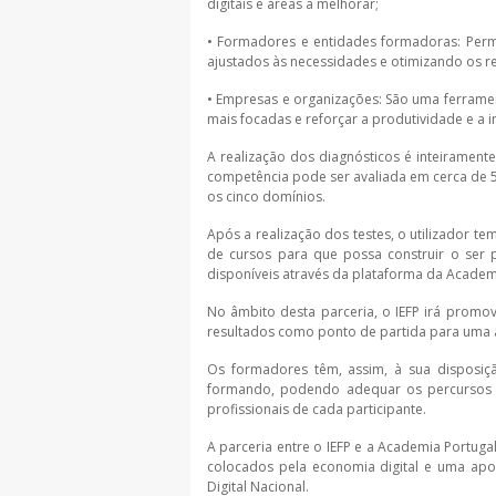
digitais e áreas a melhorar;
• Formadores e entidades formadoras: Permit
ajustados às necessidades e otimizando os r
• Empresas e organizações: São uma ferramen
mais focadas e reforçar a produtividade e a 
A realização dos diagnósticos é inteiramente 
competência pode ser avaliada em cerca de 
os cinco domínios.
Após a realização dos testes, o utilizador 
de cursos para que possa construir o ser p
disponíveis através da plataforma da Academi
No âmbito desta parceria, o IEFP irá promov
resultados como ponto de partida para uma
Os formadores têm, assim, à sua disposiç
formando, podendo adequar os percursos fo
profissionais de cada participante.
A parceria entre o IEFP e a Academia Portuga
colocados pela economia digital e uma apos
Digital Nacional.