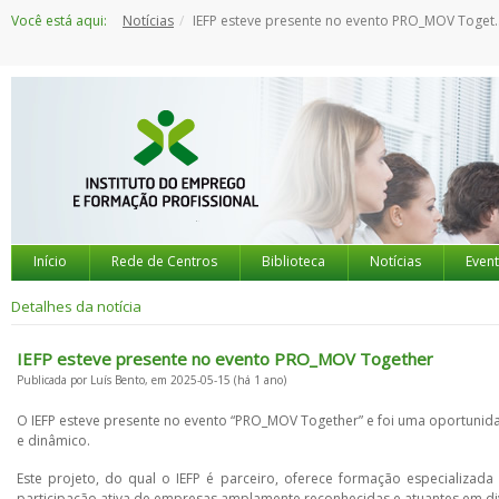
Saltar
Você está aqui:
Notícias
IEFP esteve presente no evento PRO_MOV Together
para
o
conteúdo
Início
Rede de Centros
Biblioteca
Notícias
Even
Detalhes da notícia
IEFP esteve presente no evento PRO_MOV Together
Publicada por Luís Bento, em 2025-05-15 (há 1 ano)
O IEFP esteve presente no evento “PRO_MOV Together” e foi uma oportunida
e dinâmico.
Este projeto, do qual o IEFP é parceiro, oferece formação especializa
participação ativa de empresas amplamente reconhecidas e atuantes em div