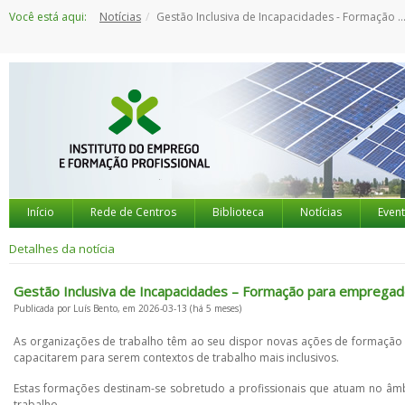
Saltar
Você está aqui:
Notícias
Gestão Inclusiva de Incapacidades - Formação para empregadores
para
o
conteúdo
Início
Rede de Centros
Biblioteca
Notícias
Even
Detalhes da notícia
Gestão Inclusiva de Incapacidades – Formação para emprega
Publicada por Luís Bento, em 2026-03-13 (há 5 meses)
As organizações de trabalho têm ao seu dispor novas ações de formação 
capacitarem para serem contextos de trabalho mais inclusivos.
Estas formações destinam-se sobretudo a profissionais que atuam no âm
trabalho.