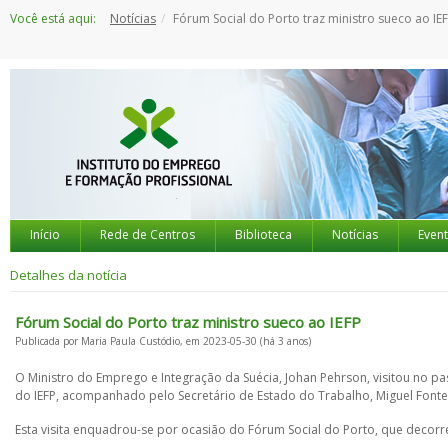
Saltar
Você está aqui:
Notícias
Fórum Social do Porto traz ministro sueco ao IE
para
o
conteúdo
Início
Rede de Centros
Biblioteca
Notícias
Even
Detalhes da notícia
Fórum Social do Porto traz ministro sueco ao IEFP
Publicada por Maria Paula Custódio, em 2023-05-30 (há 3 anos)
O Ministro do Emprego e Integração da Suécia, Johan Pehrson, visitou no p
do IEFP, acompanhado pelo Secretário de Estado do Trabalho, Miguel Fontes
Esta visita enquadrou-se por ocasião do Fórum Social do Porto, que decorreu