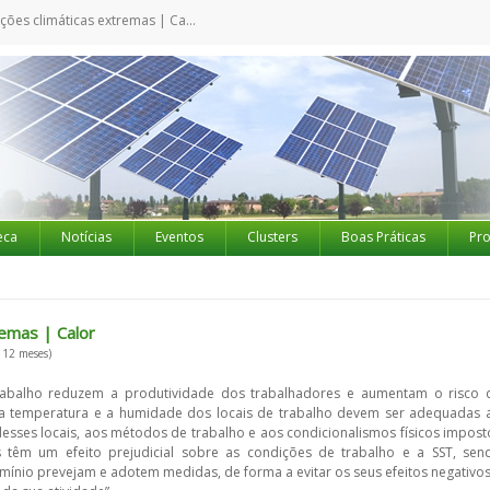
ões climáticas extremas | C​alor
eca
Notícias
Eventos
Clusters
Boas Práticas
Pro
emas | C​alor
 12 meses)
trabalho reduzem a produtividade dos trabalhadores e aumentam o risco 
que a temperatura e a humidade dos locais de trabalho devem ser adequadas 
desses locais, aos métodos de trabalho e aos condicionalismos físicos impost
as têm um efeito prejudicial sobre as condições de trabalho e a SST, sen
omínio prevejam e adotem medidas, de forma a evitar os seus efeitos negativos