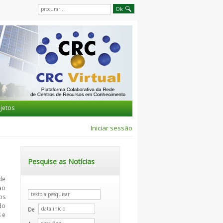
jetos
Iniciar sessão
Pesquise as Notícias
de
ao
os
do
De
 e