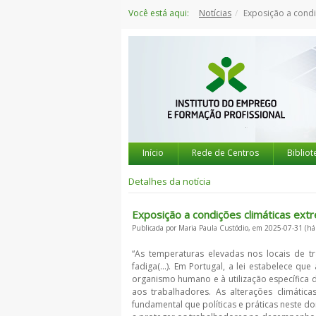
Saltar
Você está aqui:
Notícias
Exposição a condiç
para
o
conteúdo
Início
Rede de Centros
Bibliot
Detalhes da notícia
Exposição a condições climáticas extr
Publicada por Maria Paula Custódio, em 2025-07-31 (há
“As temperaturas elevadas nos locais de 
fadiga(…). Em Portugal, a lei​ estabelece 
organismo humano e à utilização específica 
aos trabalhadores. As alterações climátic
fundamental que políticas e práticas neste d