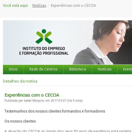
Saltar
Você está aqui:
Notícias
Experiências com o CECOA
para
o
conteúdo
Início
Rede de Centros
Biblioteca
Notícias
Even
Detalhes da notícia
Experiências com o CECOA
Publicada por Isabel Marçano, em 2017-03-07 (há 9 anos)
Testemunhos dos nossos clientes formandos e formadores
Os nossos clientes
A atuação do CECOA ao longo dos seus 30 anos de existência está replet