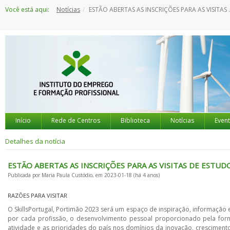
Saltar
Você está aqui:
Notícias
ESTÃO ABERTAS AS INSCRIÇÕES PARA AS VISITAS DE ESTUDO AO CAMPEONATO NACIONAL DAS PROFISSÕES
para
o
conteúdo
Início
Rede de Centros
Biblioteca
Notícias
Even
Detalhes da notícia
ESTÃO ABERTAS AS INSCRIÇÕES PARA AS VISITAS DE EST
Publicada por Maria Paula Custódio, em 2023-01-18 (há 4 anos)
RAZÕES PARA VISITAR
O SkillsPortugal, Portimão 2023 será um espaço de inspiração, informação
por cada profissão, o desenvolvimento pessoal proporcionado pela forma
atividade e as prioridades do país nos domínios da inovação, crescimen