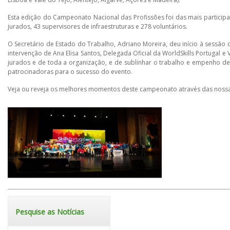
Esta edição do Campeonato Nacional das Profissões foi das mais participad
jurados, 43 supervisores de infraestruturas e 278 voluntários.
O Secretário de Estado do Trabalho, Adriano Moreira, deu início à sessão
intervenção de Ana Elisa Santos, Delegada Oficial da WorldSkills Portugal 
jurados e de toda a organização, e de sublinhar o trabalho e empenho de
patrocinadoras para o sucesso do evento.
Veja ou reveja os melhores momentos deste campeonato através das nossa
Pesquise as Notícias