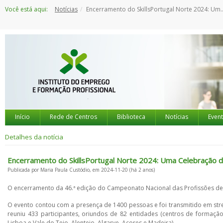
Saltar
Você está aqui:
Notícias
Encerramento do SkillsPortugal Norte 2024: Uma Celebração de Excelência e Talento
para
o
conteúdo
Início
Rede de Centros
Biblioteca
Notícias
Even
Detalhes da notícia
Encerramento do SkillsPortugal Norte 2024: Uma Celebração d
Publicada por Maria Paula Custódio, em 2024-11-20 (há 2 anos)
O encerramento da 46.ª edição do Campeonato Nacional das Profissões dec
O evento contou com a presença de 1400 pessoas e foi transmitido em str
reuniu 433 participantes, oriundos de 82 entidades (centros de formação
Lisboa e Vale do Tejo, Alentejo, Algarve, Açores e Madeira).