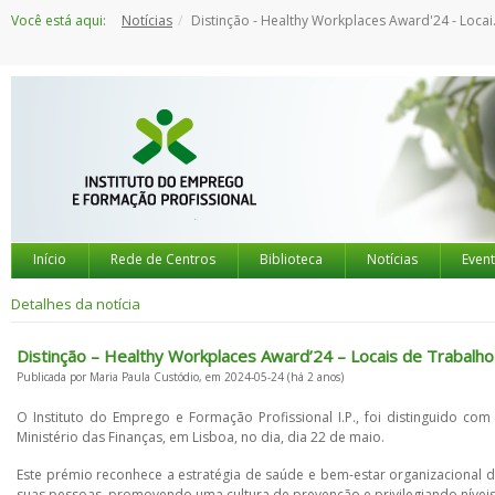
Saltar
Você está aqui:
Notícias
Distinção - Healthy Workplaces Award'24 - Locais de Trabalho Saudáveis - Selo Nível 3
para
o
conteúdo
Início
Rede de Centros
Biblioteca
Notícias
Even
Detalhes da notícia
Distinção – Healthy Workplaces Award’24 – Locais de Trabalho 
Publicada por Maria Paula Custódio, em 2024-05-24 (há 2 anos)
O Instituto do Emprego e Formação Profissional I.P., foi distinguido c
Ministério das Finanças, em Lisboa, no dia, dia 22 de maio.
Este prémio reconhece a estratégia de saúde e bem-estar organizacional do
suas pessoas, promovendo uma cultura de prevenção e privilegiando nívei