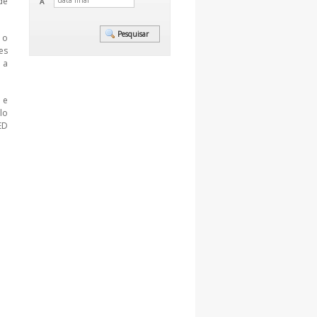
de
A
 o
es
 a
 e
lo
ED