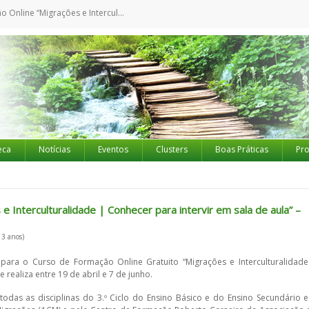
lidade | Conhecer para intervir em sala de aula” – Inscrições até ao dia 10 de abril
eca
Notícias
Eventos
Clusters
Boas Práticas
Pro
 Interculturalidade | Conhecer para intervir em sala de aula” –
 3 anos)
 para o Curso de Formação Online Gratuito “Migrações e Interculturalidade
 realiza entre 19 de abril e 7 de junho.
odas as disciplinas do 3.º Ciclo do Ensino Básico e do Ensino Secundário e