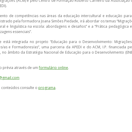
igrações (ACM) e pelo Centro de Formação Roberto Carneiro da Associação 
EDI).
nto de competências nas áreas da educação intercultural e educação para
nistrado pela formadora Joana Simões Piedade, irá abordar os temas “Migraçõ
ural e linguística na escola: abordagens e desafios” e a “Prática pedagógica e
zagens essenciais”.
a e está integrada no projeto “Educação para o Desenvolvimento: Migrações
es/as e Formadores/as”, uma parceria da APEDI e do ACM, I.P. financiada pe
, no âmbito da Estratégia Nacional de Educação para o Desenvolvimento (EN
ção prévia através de um
formulário online
.
i@gmail.com
e conteúdos consulte o
programa
.