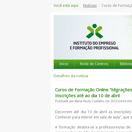
Saltar
Você está aqui:
Notícias
Curso de Formação Online “Migrações e Intercultura
para
o
conteúdo
Início
Rede de Centros
Bibliot
Detalhes da notícia
Curso de Formação Online “Migrações e
Inscrições até ao dia 10 de abril
Publicada por Maria Paula Custódio, em 2023-04-04 (há
Decorrem até dia 10 de abril as inscrições
Conhecer para intervir em sala de aula”, que se
A formação destina-se a professores/as de t