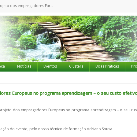
es Europeus no programa aprendizagem - o seu custo efetivo."
eca
Notícias
Eventos
Clusters
Boas Práticas
Pro
ores Europeus no programa aprendizagem – o seu custo efetivo
 projeto dos empregadores Europeus no programa aprendizagem – o seu cus
ação do evento, pelo nosso técnico de formação Adriano Sousa.