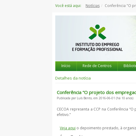
Saltar
Você está aqui:
Notícias
Conferência "O projeto dos empregador
para
o
conteúdo
Início
Rede de Centros
Bibliot
Detalhes da notícia
Conferência “O projeto dos empregad
Publicada por Luís Bento, em 2016-06-01 (há 10 anos)
CECOA representa a CCP na Conferência “O
efetivo.”
Veja aqui
o depoimento prestado, à organiz