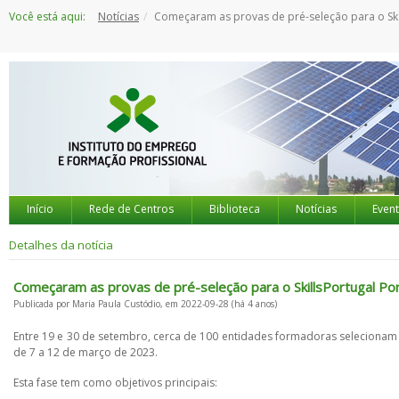
Saltar
Você está aqui:
Notícias
Começaram as provas de pré-seleção para o SkillsPortugal Portimão 2023
para
o
conteúdo
Início
Rede de Centros
Biblioteca
Notícias
Even
Detalhes da notícia
Começaram as provas de pré-seleção para o SkillsPortugal P
Publicada por Maria Paula Custódio, em 2022-09-28 (há 4 anos)
Entre 19 e 30 de setembro, cerca de 100 entidades formadoras selecionam
de 7 a 12 de março de 2023.
Esta fase tem como objetivos principais: